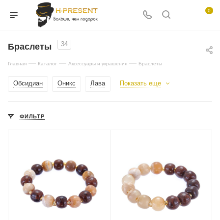
0
34
Браслеты
—
—
—
Главная
Каталог
Аксессуары и украшения
Браслеты
Обсидиан
Оникс
Лава
Показать еще
ФИЛЬТР