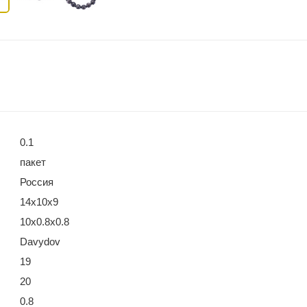
0.1
пакет
Россия
14х10х9
10х0.8х0.8
Davydov
19
20
0.8