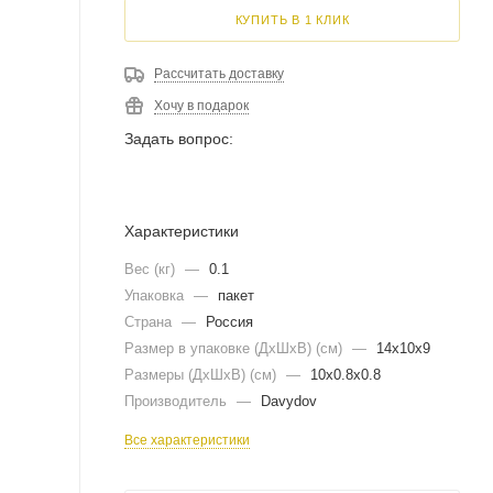
КУПИТЬ В 1 КЛИК
Рассчитать доставку
Хочу в подарок
Задать вопрос:
Характеристики
Вес (кг)
—
0.1
Упаковка
—
пакет
Страна
—
Россия
Размер в упаковке (ДхШxВ) (см)
—
14х10х9
Размеры (ДxШxВ) (см)
—
10х0.8х0.8
Производитель
—
Davydov
Все характеристики