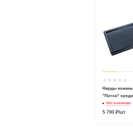
Нарды кожаны
"Питон" средн
Нет в наличии
5 790
₽
/шт