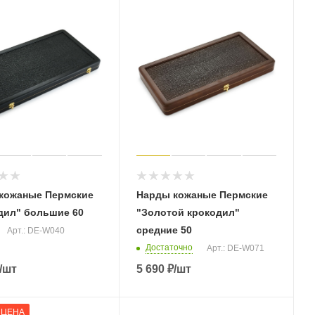
кожаные Пермские
Нарды кожаные Пермские
дил" большие 60
"Золотой крокодил"
средние 50
Арт.: DE-W040
Достаточно
Арт.: DE-W071
/шт
5 690
₽
/шт
 ЦЕНА