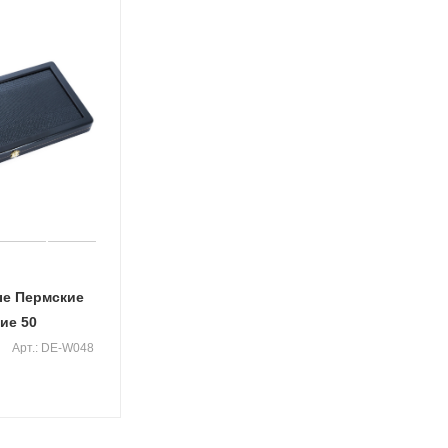
е Пермские
ие 50
Арт.: DE-W048