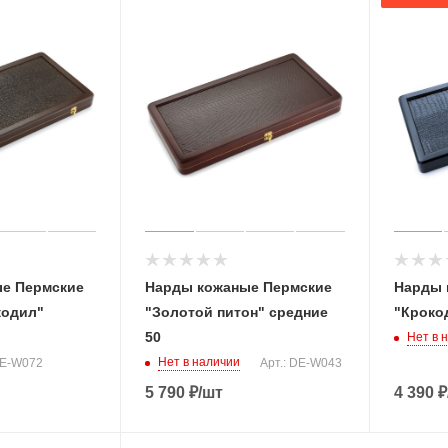
е Пермские
Нарды кожаные Пермские
Нарды 
кодил"
"Золотой питон" средние
"Кроко
50
Нет в 
Нет в наличии
DE-W072
Арт.: DE-W043
5 790
₽
/шт
4 390
₽