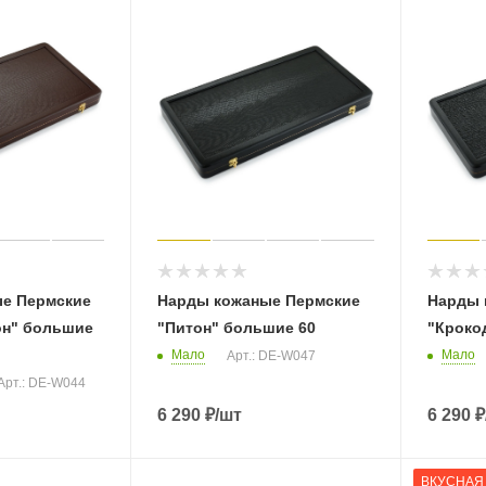
е Пермские
Нарды кожаные Пермские
Нарды 
он" большие
"Питон" большие 60
"Кроко
Мало
Мало
Арт.: DE-W047
Арт.: DE-W044
6 290
₽
/шт
6 290
₽
ВКУСНАЯ