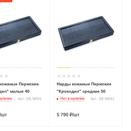
кожаные Пермские
Нарды кожаные Пермские
дил" малые 40
"Крокодил" средние 50
наличии
Нет в наличии
Арт.: DE-W041
Арт.: DE-W042
/шт
5 790
₽
/шт