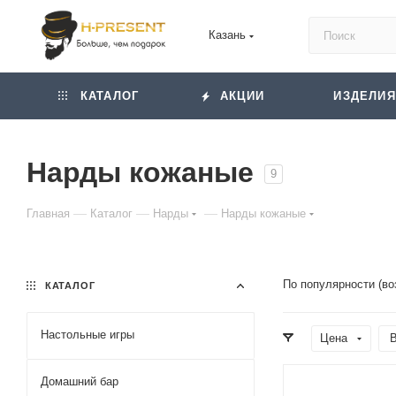
Казань
КАТАЛОГ
АКЦИИ
ИЗДЕЛИЯ
Нарды кожаные
9
—
—
—
Главная
Каталог
Нарды
Нарды кожаные
По популярности (во
КАТАЛОГ
Настольные игры
Цена
В
Домашний бар