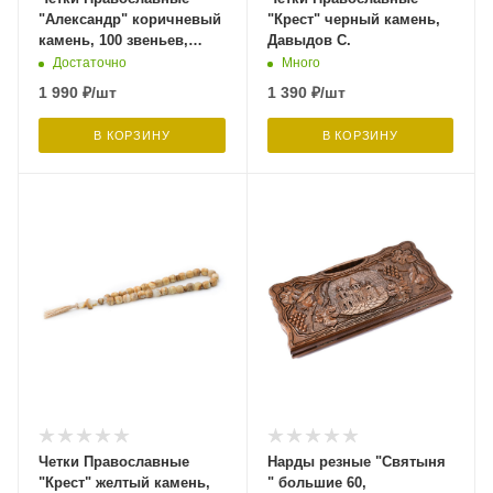
"Александр" коричневый
"Крест" черный камень,
камень, 100 звеньев,
Давыдов С.
Давыдов С.
Достаточно
Много
1 990
₽
/шт
1 390
₽
/шт
В КОРЗИНУ
В КОРЗИНУ
Четки Православные
Нарды резные "Святыня
"Крест" желтый камень,
" большие 60,