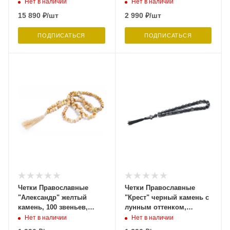
Давыдов С.
Нет в наличии
Нет в наличии
15 890
₽
/шт
2 990
₽
/шт
ПОДПИСАТЬСЯ
ПОДПИСАТЬСЯ
Четки Православные
Четки Православные
"Александр" желтый
"Крест" черный камень с
камень, 100 звеньев,
лунным оттенком,
Давыдов С.
Давыдов С.
Нет в наличии
Нет в наличии