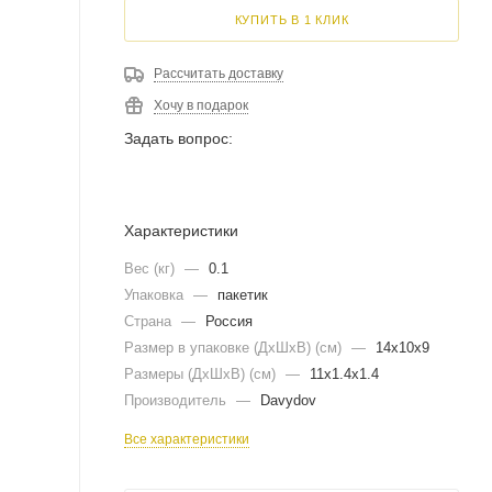
КУПИТЬ В 1 КЛИК
Рассчитать доставку
Хочу в подарок
Задать вопрос:
Характеристики
Вес (кг)
—
0.1
Упаковка
—
пакетик
Страна
—
Россия
Размер в упаковке (ДхШxВ) (см)
—
14х10х9
Размеры (ДxШxВ) (см)
—
11х1.4х1.4
Производитель
—
Davydov
Все характеристики