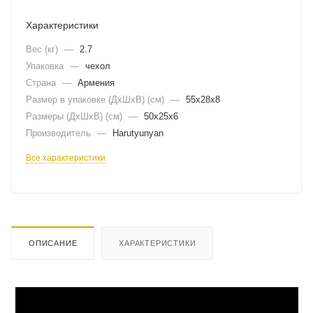
Характеристики
Вес (кг)
—
2.7
Упаковка
—
чехол
Страна
—
Армения
Размер в упаковке (ДхШxВ) (см)
—
55х28х8
Размеры (ДxШxВ) (см)
—
50х25х6
Производитель
—
Harutyunyan
Все характеристики
ОПИСАНИЕ
ХАРАКТЕРИСТИКИ