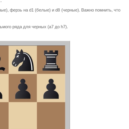
.
ые), ферзь на d1 (белые) и d8 (черные). Важно помнить, что
ьмого ряда для черных (a7 до h7).