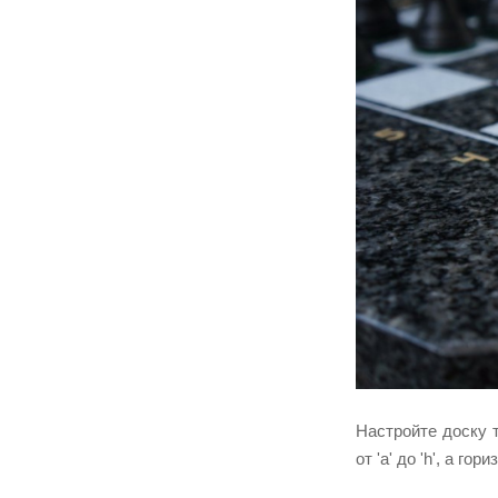
Настройте доску 
от 'a' до 'h', а го