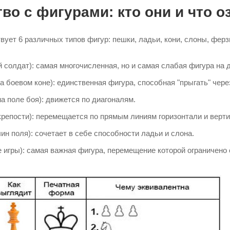
во с фигурами: кто они и что о
вует 6 различных типов фигур: пешки, ладьи, кони, слоны, ферзь
 солдат): самая многочисленная, но и самая слабая фигура на 
а боевом коне): единственная фигура, способная "прыгать" чере
на поле боя): движется по диагоналям.
репости): перемещается по прямым линиям горизонтали и верти
ин поля): сочетает в себе способности ладьи и слона.
 игры): самая важная фигура, перемещение которой ограничено