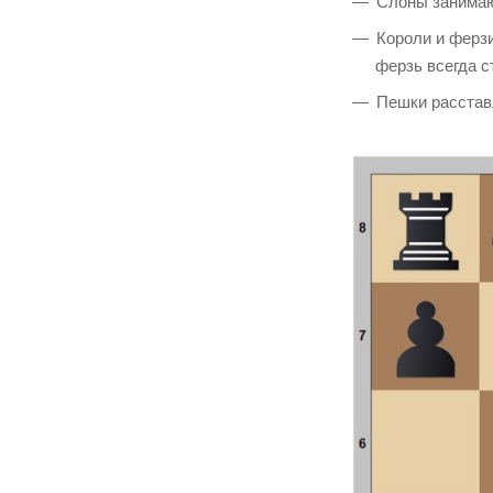
Слоны занимают
Короли и ферзи
ферзь всегда с
Пешки расставл