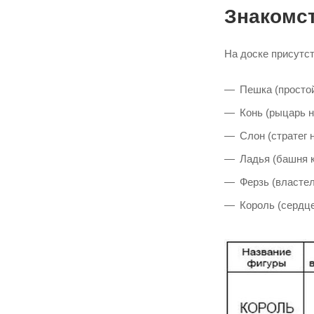
Знакомст
На доске присутст
Пешка (простой
Конь (рыцарь н
Слон (стратег 
Ладья (башня к
Ферзь (властел
Король (сердце