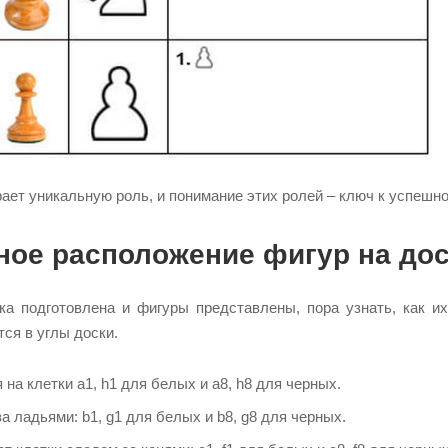
ает уникальную роль, и понимание этих ролей – ключ к успешно
ое расположение фигур на дос
ска подготовлена и фигуры представлены, пора узнать, как и
ся в углы доски.
 на клетки a1, h1 для белых и a8, h8 для черных.
а ладьями: b1, g1 для белых и b8, g8 для черных.