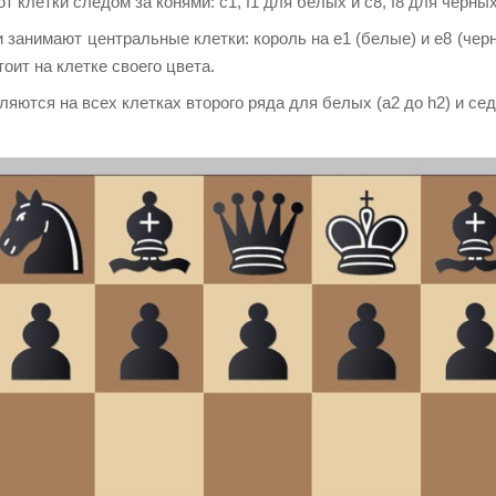
 клетки следом за конями: c1, f1 для белых и c8, f8 для черных
 занимают центральные клетки: король на e1 (белые) и e8 (черн
тоит на клетке своего цвета.
яются на всех клетках второго ряда для белых (a2 до h2) и сед