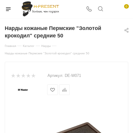
0
Нарды кожаные Пермские "Золотой
крокодил" средние 50
—
—
—
Главная
Каталог
Нарды
Нарды кожаные Пермские "Золотой крокодил" средние 50
Артикул:
DE-W071